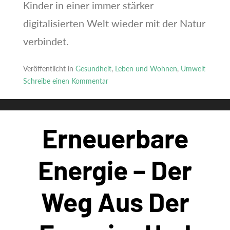
Kinder in einer immer stärker
digitalisierten Welt wieder mit der Natur
verbindet.
Veröffentlicht in
Gesundheit
,
Leben und Wohnen
,
Umwelt
Schreibe einen Kommentar
zu
Naturnahe
Schulhöfe
Erneuerbare
und
Spielplätze:
Gestaltungsideen
Energie – Der
für
Lern-
Weg Aus Der
und
Erholungsräume
für
Kinder