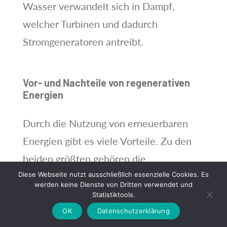
Wasser verwandelt sich in Dampf,
welcher Turbinen und dadurch
Stromgeneratoren antreibt.
Vor- und Nachteile von regenerativen
Energien
Durch die Nutzung von erneuerbaren
Energien gibt es viele Vorteile. Zu den
beiden größten gehören die
Diese Webseite nutzt ausschließlich essenzielle Cookies. Es
Unabhängigkeit von fossilen Energien
werden keine Dienste von Dritten verwendet und
und die Vermeidung von
Statistiktools.
klimaschädlichen Treibhausgasen
OK
Datenschutzerklärung