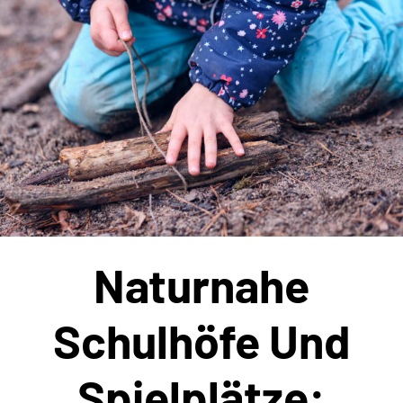
Effizient
und
nachhaltig?
Naturnahe
Schulhöfe Und
Spielplätze: