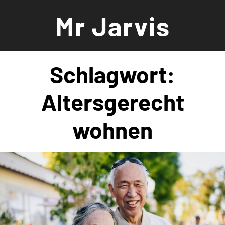
Zum
Mr Jarvis
Inhalt
springen
Schlagwort:
Altersgerecht
wohnen