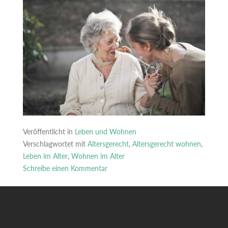
Veröffentlicht in
Leben und Wohnen
Verschlagwortet mit
Altersgerecht
,
Altersgerecht wohnen
,
Leben im Alter
,
Wohnen im Alter
Schreibe einen Kommentar
zu
Wohnkomfort
im
Alter: