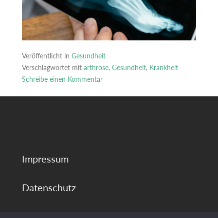
Veröffentlicht in
Gesundheit
Verschlagwortet mit
arthrose
,
Gesundheit
,
Krankheit
Schreibe einen Kommentar
zu
Mythos
Arthrose:
Macht
Sport
wirklich
Impressum
alles
schlimmer?
Datenschutz