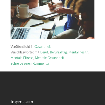
Veröffentlicht in
Gesundheit
Verschlagwortet mit
Beruf
,
Berufsalltag
,
Mental health
,
Mentale Fitness
,
Mentale Gesundheit
Schreibe einen Kommentar
zu
Mentale
Fitness
im
Berufsalltag:
Praktische
Impressum
Techniken