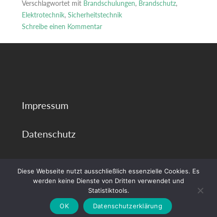
Verschlagwortet mit
Brandschulungen
,
Brandschutz
,
Elektrotechnik
,
Sicherheitstechnik
Schreibe einen Kommentar
zu
Brandschutzschulung
im
Unternehmen:
Warum
regelmäßige
Impressum
Schulungen
Leben
retten
Datenschutz
können
Diese Webseite nutzt ausschließlich essenzielle Cookies. Es
werden keine Dienste von Dritten verwendet und
Statistiktools.
Powered von
WordPress
·
Erstellt mit
Barlow
OK
Datenschutzerklärung