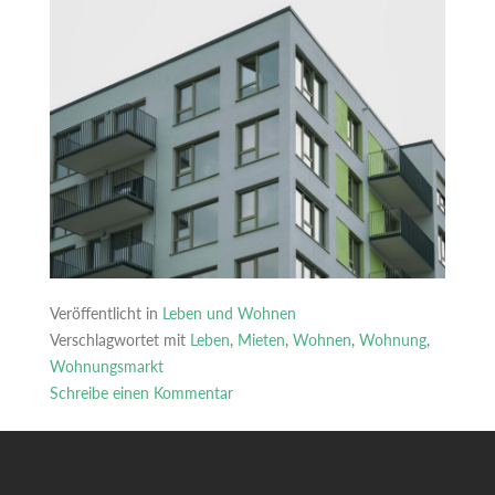
Veröffentlicht in
Leben und Wohnen
Verschlagwortet mit
Leben
,
Mieten
,
Wohnen
,
Wohnung
,
Wohnungsmarkt
Schreibe einen Kommentar
zu
Die
häufigsten