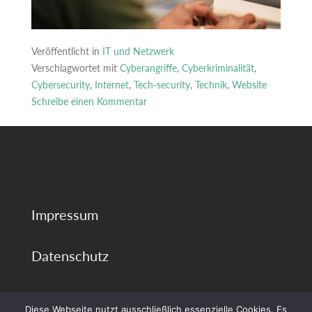
Veröffentlicht in
IT und Netzwerk
Verschlagwortet mit
Cyberangriffe
,
Cyberkriminalität
,
Cybersecurity
,
Internet
,
Tech-security
,
Technik
,
Website
Schreibe einen Kommentar
zu
Cyberangriffe
auf
Privatpersonen:
Die
häufigsten
Impressum
digitalen
Betrugsmaschen
Datenschutz
Diese Webseite nutzt ausschließlich essenzielle Cookies. Es