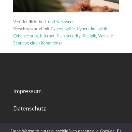
Veröffentlicht in
IT und Netzwerk
Verschlagwortet mit
Cyberangriffe
,
Cyberkriminalität
,
Cybersecurity
,
Internet
,
Tech-security
,
Technik
,
Website
Schreibe einen Kommentar
zu
Cyberangriffe
auf
Privatpersonen:
Die
häufigsten
Impressum
digitalen
Betrugsmaschen
Datenschutz
Diese Webseite nutzt ausschließlich essenzielle Cookies. Es